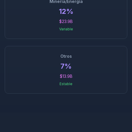
Minería/Energía
12%
$23.9B
Variable
Otros
7%
$13.9B
Estable